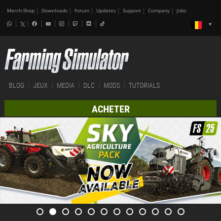
Merch-Shop
Downloads
Forum
Updates
Support
Company
Jobs
BLOG
JEUX
MEDIA
DLC
MODS
TUTORIALS
ACHETER