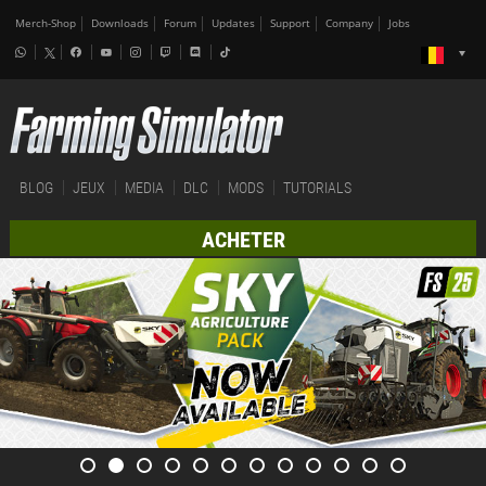
Merch-Shop
Downloads
Forum
Updates
Support
Company
Jobs
BLOG
JEUX
MEDIA
DLC
MODS
TUTORIALS
ACHETER