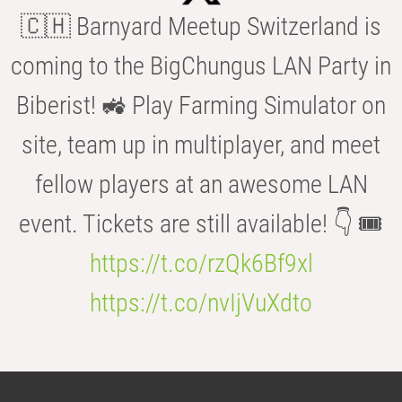
🇨🇭 Barnyard Meetup Switzerland is
coming to the BigChungus LAN Party in
Biberist! 🚜 Play Farming Simulator on
site, team up in multiplayer, and meet
fellow players at an awesome LAN
event. Tickets are still available! 👇 🎟️
https://t.co/rzQk6Bf9xl
https://t.co/nvIjVuXdto