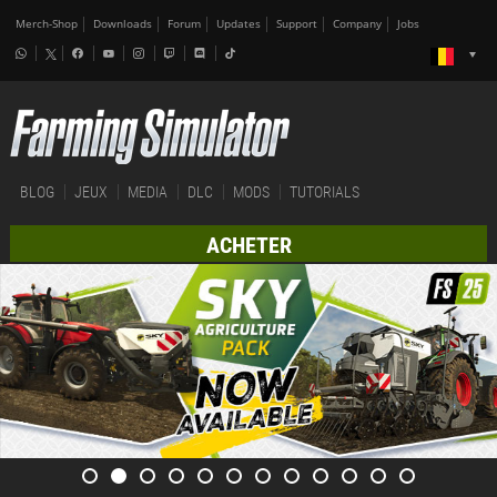
Merch-Shop
Downloads
Forum
Updates
Support
Company
Jobs
BLOG
JEUX
MEDIA
DLC
MODS
TUTORIALS
ACHETER