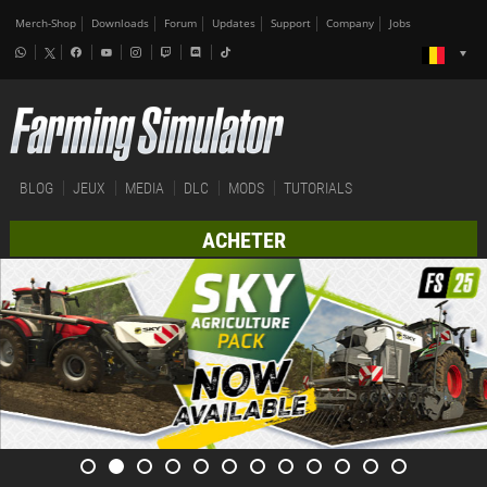
Merch-Shop
Downloads
Forum
Updates
Support
Company
Jobs
BLOG
JEUX
MEDIA
DLC
MODS
TUTORIALS
ACHETER