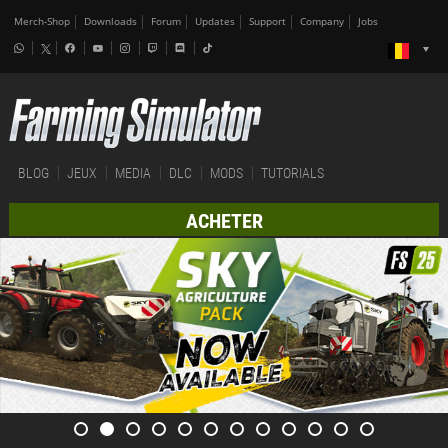
Merch-Shop
Downloads
Forum
Updates
Support
Company
Jobs
BLOG
JEUX
MEDIA
DLC
MODS
TUTORIALS
ACHETER