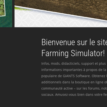
Bienvenue sur le site
Farming Simulator!
Infos, mods, didacticiels, support et plus
informations importantes à propos de la 
populaire de GIANTS Software. Obtenez l
additionnels dans la boutique en ligne off
communauté active – sur les forums, not
sociaux. Amusez-vous bien dans votre fer