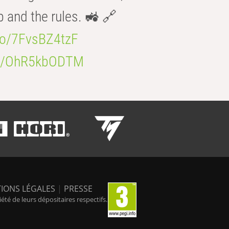
b and the rules. 🚜 🔗
.co/7FvsBZ4tzF
.co/OhR5kbODTM
IONS LÉGALES
|
PRESSE
é de leurs dépositaires respectifs.