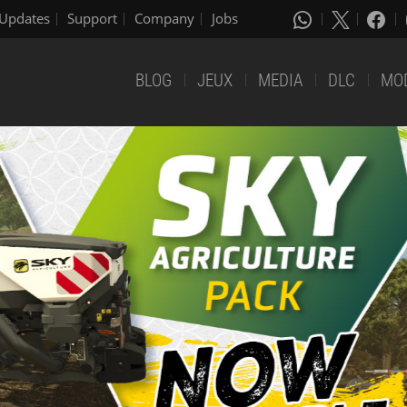
Updates
Support
Company
Jobs
BLOG
JEUX
MEDIA
DLC
MO