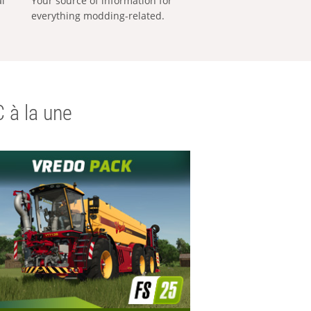
al
Your source of information for
everything modding-related.
 à la une