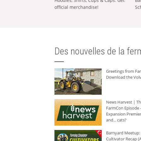
Hoodies, Shirts, Cups & Caps: Get
Ba
official merchandise!
Sc
Des nouvelles de la ferm
Greetings from F
Download the Volv
News Harvest | T
FarmCon Episode -
Expansion Premier
and... cats?
Barnyard Meetup:
Cultivator Recap (A