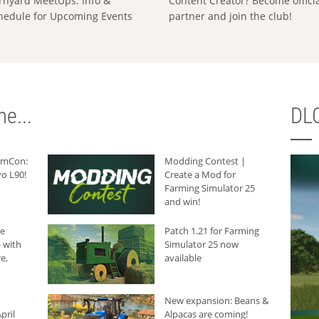
rnyard MeetUps: Info &
Content Creator? Become offici
hedule for Upcoming Events
partner and join the club!
e...
DLC
armCon:
Modding Contest |
o L90!
Create a Mod for
Farming Simulator 25
and win!
he
Patch 1.21 for Farming
 with
Simulator 25 now
e,
available
New expansion: Beans &
pril
Alpacas are coming!