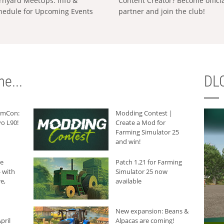
rnyard MeetUps: Info &
Content Creator? Become offici
hedule for Upcoming Events
partner and join the club!
e...
DLC
armCon:
Modding Contest |
o L90!
Create a Mod for
Farming Simulator 25
and win!
he
Patch 1.21 for Farming
 with
Simulator 25 now
e,
available
New expansion: Beans &
pril
Alpacas are coming!