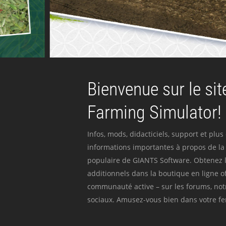
Bienvenue sur le site
Farming Simulator!
Infos, mods, didacticiels, support et plus
informations importantes à propos de la 
populaire de GIANTS Software. Obtenez l
additionnels dans la boutique en ligne off
communauté active – sur les forums, not
sociaux. Amusez-vous bien dans votre fer