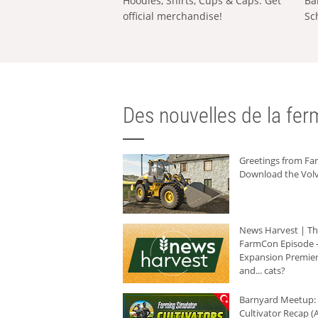
Hoodies, Shirts, Cups & Caps: Get
Ba
official merchandise!
Sc
Des nouvelles de la ferm
Greetings from F
Download the Volv
News Harvest | T
FarmCon Episode -
Expansion Premier
and... cats?
Barnyard Meetup:
Cultivator Recap (A