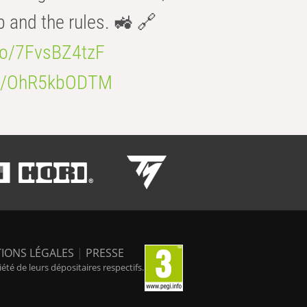
b and the rules. 🚜 🔗
.co/7FvsBZ4tzF
.co/OhR5kbODTM
IONS LÉGALES
|
PRESSE
é de leurs dépositaires respectifs.