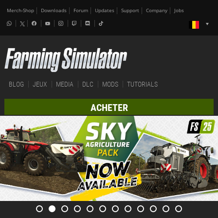
Merch-Shop
Downloads
Forum
Updates
Support
Company
Jobs
BLOG
JEUX
MEDIA
DLC
MODS
TUTORIALS
ACHETER