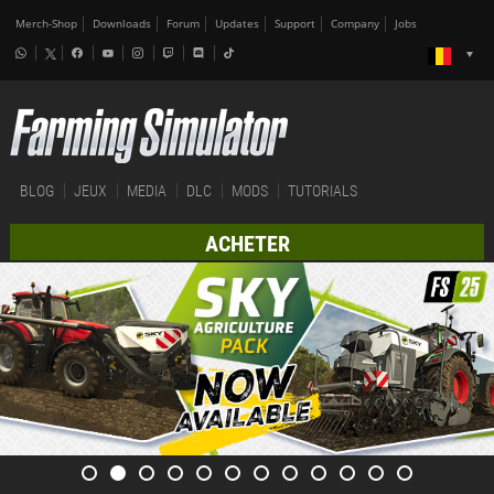
Merch-Shop
Downloads
Forum
Updates
Support
Company
Jobs
BLOG
JEUX
MEDIA
DLC
MODS
TUTORIALS
ACHETER