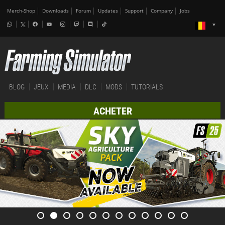
Merch-Shop
Downloads
Forum
Updates
Support
Company
Jobs
BLOG
JEUX
MEDIA
DLC
MODS
TUTORIALS
ACHETER