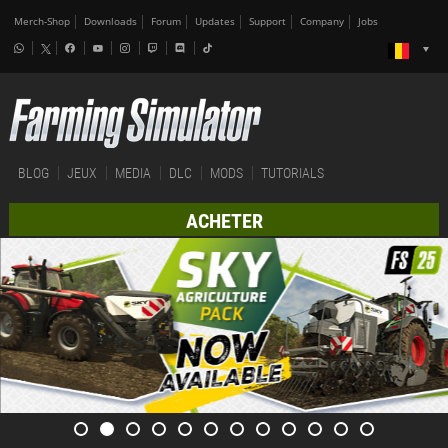
Merch-Shop
Downloads
Forum
Updates
Support
Company
Jobs
BLOG
JEUX
MEDIA
DLC
MODS
TUTORIALS
ACHETER