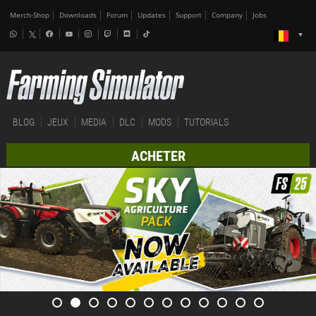
Merch-Shop
Downloads
Forum
Updates
Support
Company
Jobs
BLOG
JEUX
MEDIA
DLC
MODS
TUTORIALS
ACHETER