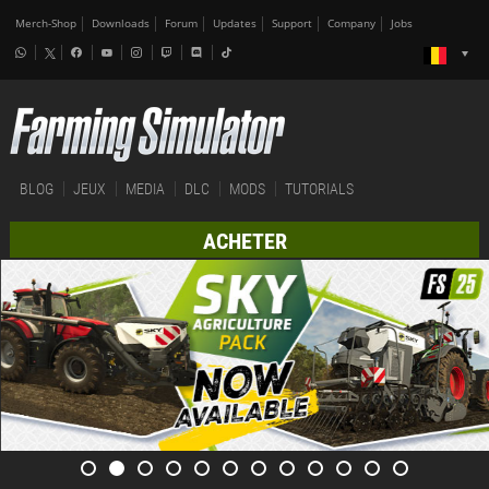
Merch-Shop
Downloads
Forum
Updates
Support
Company
Jobs
BLOG
JEUX
MEDIA
DLC
MODS
TUTORIALS
ACHETER