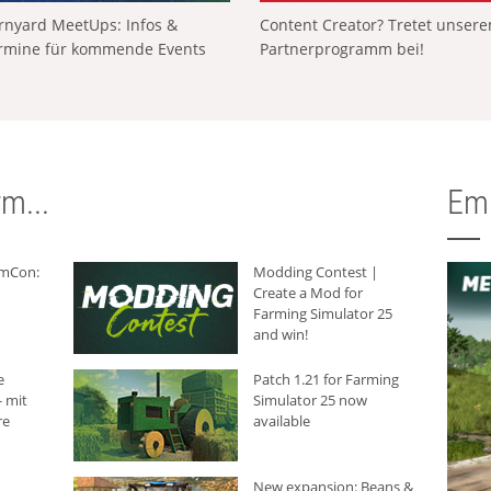
rnyard MeetUps: Infos &
Content Creator? Tretet unser
rmine für kommende Events
Partnerprogramm bei!
m...
Em
rmCon:
Modding Contest |
Create a Mod for
Farming Simulator 25
and win!
e
Patch 1.21 for Farming
 mit
Simulator 25 now
re
available
New expansion: Beans &