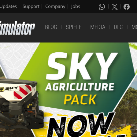
Updates
Support
Company
Jobs
BLOG
SPIELE
MEDIA
DLC
M