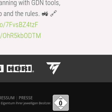
anning with GDN tools,
b and the rules. 🚜 🔗
.co/7FvsBZ4tzF
.co/OhR5kbODTM
RESSUM
|
PRESSE
igentum ihrer jeweiligen Besitzer.