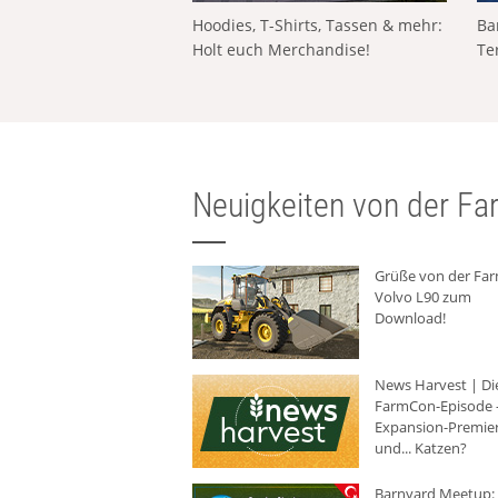
Hoodies, T-Shirts, Tassen & mehr:
Ba
Holt euch Merchandise!
Te
Neuigkeiten von der Far
Grüße von der Fa
Volvo L90 zum
Download!
News Harvest | Di
FarmCon-Episode -
Expansion-Premie
und... Katzen?
Barnyard Meetup: