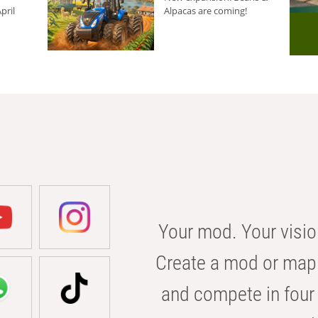
pril
Alpacas are coming!
Your mod. Your visio
Create a mod or map 
and compete in four 