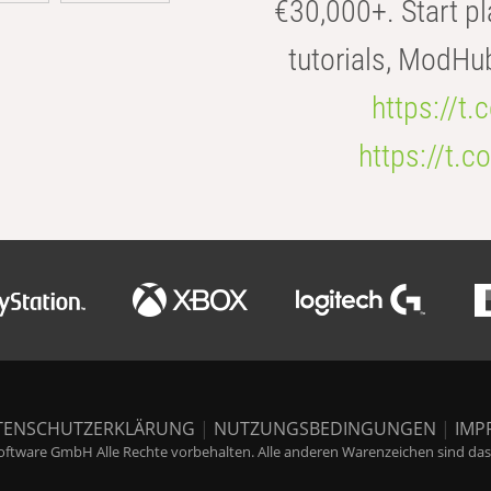
€30,000+. Start pl
tutorials, ModHu
https://t
https://t
TENSCHUTZERKLÄRUNG
|
NUTZUNGSBEDINGUNGEN
|
IMP
ftware GmbH Alle Rechte vorbehalten. Alle anderen Warenzeichen sind das E