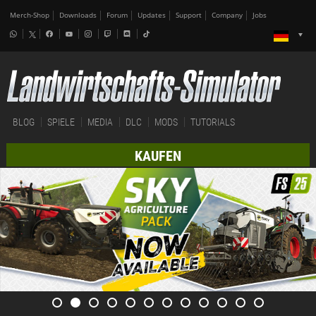
Merch-Shop
Downloads
Forum
Updates
Support
Company
Jobs
BLOG
SPIELE
MEDIA
DLC
MODS
TUTORIALS
KAUFEN