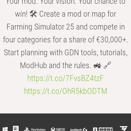
Your mod. Your vision. Your chance to
win! 🛠️ Create a mod or map for
Farming Simulator 25 and compete in
four categories for a share of €30,000+.
Start planning with GDN tools, tutorials,
ModHub and the rules. 🚜 🔗
https://t.co/7FvsBZ4tzF
https://t.co/OhR5kbODTM