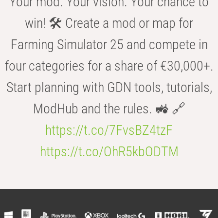
Your mod. Your vision. Your chance to
win! 🛠️ Create a mod or map for
Farming Simulator 25 and compete in
four categories for a share of €30,000+.
Start planning with GDN tools, tutorials,
ModHub and the rules. 🚜 🔗
https://t.co/7FvsBZ4tzF
https://t.co/OhR5kbODTM