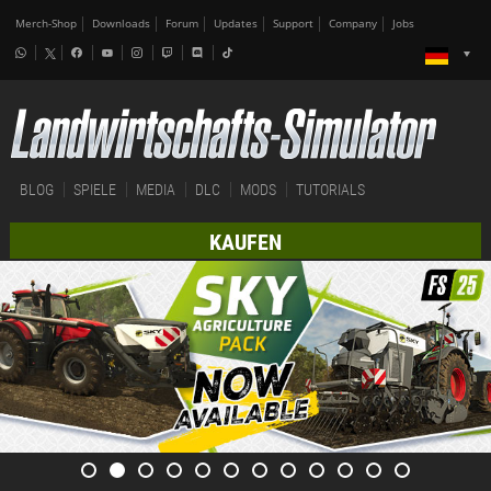
Merch-Shop
Downloads
Forum
Updates
Support
Company
Jobs
BLOG
SPIELE
MEDIA
DLC
MODS
TUTORIALS
KAUFEN