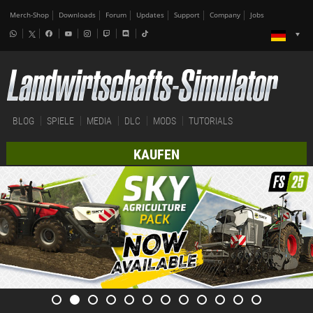
Merch-Shop
Downloads
Forum
Updates
Support
Company
Jobs
BLOG
SPIELE
MEDIA
DLC
MODS
TUTORIALS
KAUFEN