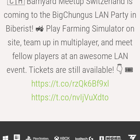
🇨🇭 Barnyard Meetup Switzerland is
coming to the BigChungus LAN Party in
Biberist! 🚜 Play Farming Simulator on
site, team up in multiplayer, and meet
fellow players at an awesome LAN
event. Tickets are still available! 👇 🎟️
https://t.co/rzQk6Bf9xl
https://t.co/nvIjVuXdto