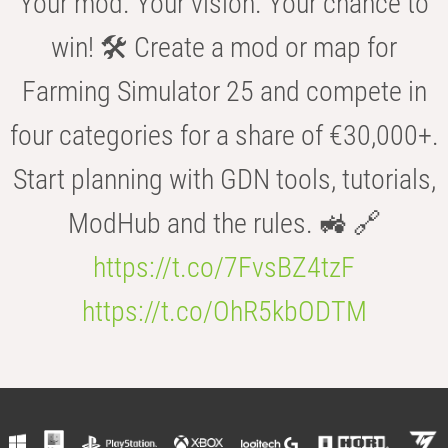
Your mod. Your vision. Your chance to
win! 🛠️ Create a mod or map for
Farming Simulator 25 and compete in
four categories for a share of €30,000+.
Start planning with GDN tools, tutorials,
ModHub and the rules. 🚜 🔗
https://t.co/7FvsBZ4tzF
https://t.co/OhR5kbODTM