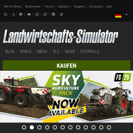
Merch-Shop
Downloads
Forum
Updates
Support
Company
Jobs
BLOG
SPIELE
MEDIA
DLC
MODS
TUTORIALS
KAUFEN