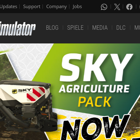
Updates
Support
Company
Jobs
BLOG
SPIELE
MEDIA
DLC
M