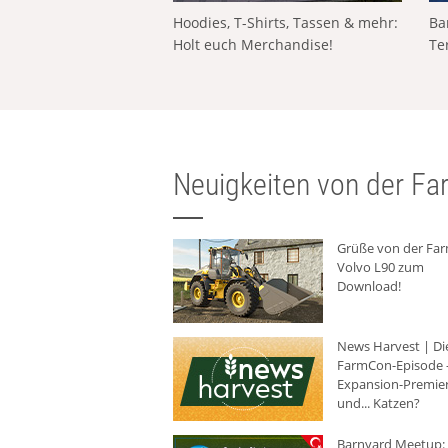
Hoodies, T-Shirts, Tassen & mehr:
Ba
Holt euch Merchandise!
Te
Neuigkeiten von der Far
Grüße von der Fa
Volvo L90 zum
Download!
News Harvest | Di
FarmCon-Episode -
Expansion-Premie
und... Katzen?
Barnyard Meetup: