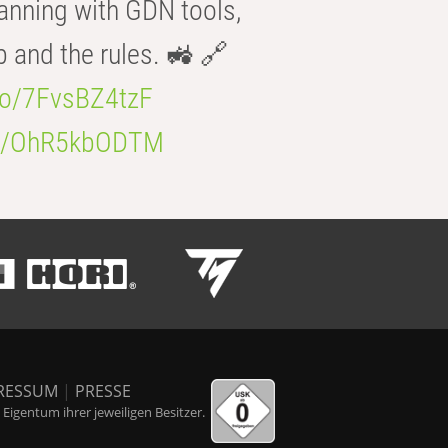
anning with GDN tools,
b and the rules. 🚜 🔗
.co/7FvsBZ4tzF
.co/OhR5kbODTM
RESSUM
|
PRESSE
igentum ihrer jeweiligen Besitzer.