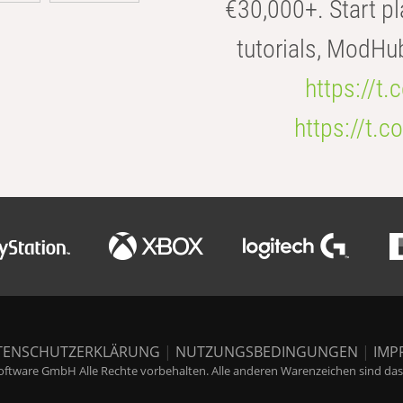
€30,000+. Start pl
tutorials, ModHu
https://t
https://t
TENSCHUTZERKLÄRUNG
|
NUTZUNGSBEDINGUNGEN
|
IMP
ftware GmbH Alle Rechte vorbehalten. Alle anderen Warenzeichen sind das E