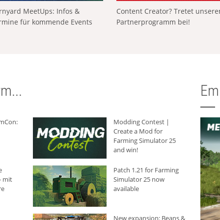
rnyard MeetUps: Infos &
Content Creator? Tretet unser
rmine für kommende Events
Partnerprogramm bei!
m...
Em
rmCon:
Modding Contest |
Create a Mod for
Farming Simulator 25
and win!
e
Patch 1.21 for Farming
 mit
Simulator 25 now
re
available
New expansion: Beans &