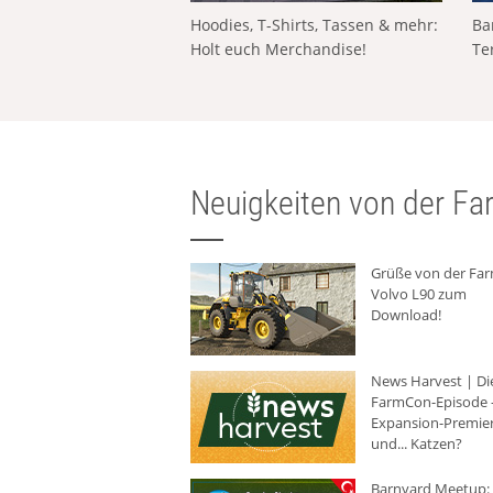
Hoodies, T-Shirts, Tassen & mehr:
Ba
Holt euch Merchandise!
Te
Neuigkeiten von der Far
Grüße von der Fa
Volvo L90 zum
Download!
News Harvest | Di
FarmCon-Episode -
Expansion-Premie
und... Katzen?
Barnyard Meetup: