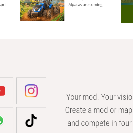
pril
Alpacas are coming!
Your mod. Your visio
Create a mod or map 
and compete in four 