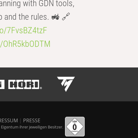
anning with GDN tools,
b and the rules. 🚜 🔗
.co/7FvsBZ4tzF
.co/OhR5kbODTM
RESSUM
|
PRESSE
igentum ihrer jeweiligen Besitzer.