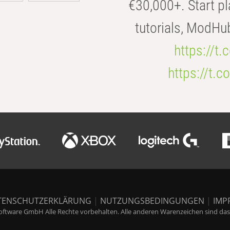
€30,000+. Start pl
tutorials, ModHu
https://t
https://t
TENSCHUTZERKLÄRUNG
|
NUTZUNGSBEDINGUNGEN
|
IMP
ftware GmbH Alle Rechte vorbehalten. Alle anderen Warenzeichen sind das E