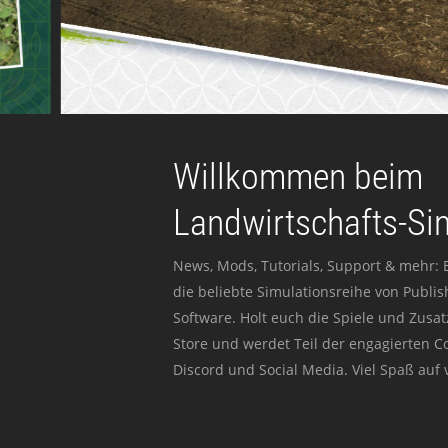
Willkommen beim
Landwirtschafts-Si
News, Mods, Tutorials, Support & mehr: 
die beliebte Simulationsreihe von Publi
Software. Holt euch die Spiele und Zusat
Store und werdet Teil der engagierten 
Discord und Social Media. Viel Spaß auf v