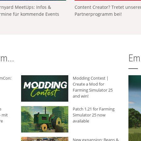
rnyard MeetUps: Infos &
Content Creator? Tretet unser
rmine für kommende Events
Partnerprogramm bei!
m...
Em
rmCon:
Modding Contest |
Create a Mod for
Farming Simulator 25
and win!
e
Patch 1.21 for Farming
 mit
Simulator 25 now
re
available
New expansion: Beans &