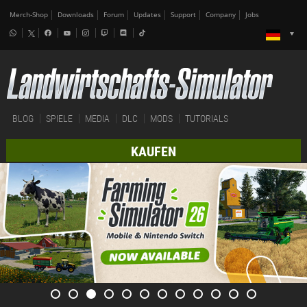
Merch-Shop
Downloads
Forum
Updates
Support
Company
Jobs
BLOG
SPIELE
MEDIA
DLC
MODS
TUTORIALS
KAUFEN