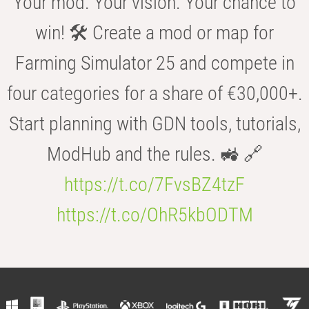
Your mod. Your vision. Your chance to
win! 🛠️ Create a mod or map for
Farming Simulator 25 and compete in
four categories for a share of €30,000+.
Start planning with GDN tools, tutorials,
ModHub and the rules. 🚜 🔗
https://t.co/7FvsBZ4tzF
https://t.co/OhR5kbODTM