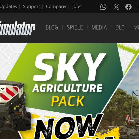
Updates
Support
Company
Jobs
BLOG
SPIELE
MEDIA
DLC
M