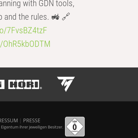
anning with GDN tools,
b and the rules. 🚜 🔗
.co/7FvsBZ4tzF
.co/OhR5kbODTM
RESSUM
|
PRESSE
igentum ihrer jeweiligen Besitzer.