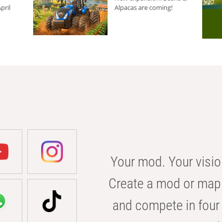
pril
Alpacas are coming!
Your mod. Your visio
Create a mod or map 
and compete in four 