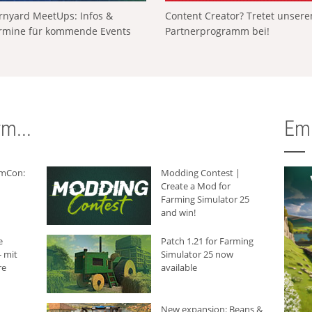
rnyard MeetUps: Infos &
Content Creator? Tretet unser
rmine für kommende Events
Partnerprogramm bei!
m...
Em
rmCon:
Modding Contest |
Create a Mod for
Farming Simulator 25
and win!
e
Patch 1.21 for Farming
 mit
Simulator 25 now
re
available
New expansion: Beans &