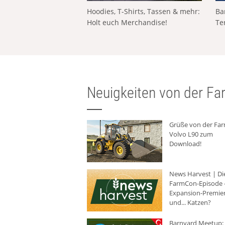
Hoodies, T-Shirts, Tassen & mehr:
Ba
Holt euch Merchandise!
Te
Neuigkeiten von der Far
Grüße von der Fa
Volvo L90 zum
Download!
News Harvest | Di
FarmCon-Episode -
Expansion-Premie
und... Katzen?
Barnyard Meetup: