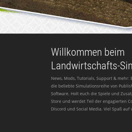
Willkommen beim
Landwirtschafts-Si
News, Mods, Tutorials, Support & mehr: 
die beliebte Simulationsreihe von Publi
Software. Holt euch die Spiele und Zusat
Store und werdet Teil der engagierten 
Discord und Social Media. Viel Spaß auf v