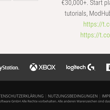
€30,000+. Start pl
tutorials, ModHu
https://t
https://t
TENSCHUTZERKLÄRUNG
|
NUTZUNGSBEDINGUNGEN
|
IMP
ftware GmbH Alle Rechte vorbehalten. Alle anderen Warenzeichen sind das E