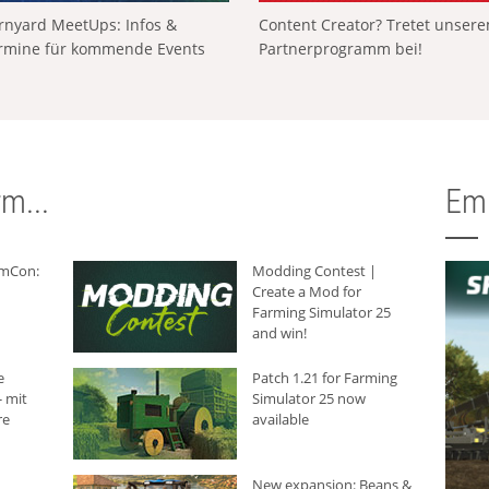
rnyard MeetUps: Infos &
Content Creator? Tretet unser
rmine für kommende Events
Partnerprogramm bei!
m...
Em
rmCon:
Modding Contest |
Create a Mod for
Farming Simulator 25
and win!
e
Patch 1.21 for Farming
 mit
Simulator 25 now
re
available
New expansion: Beans &