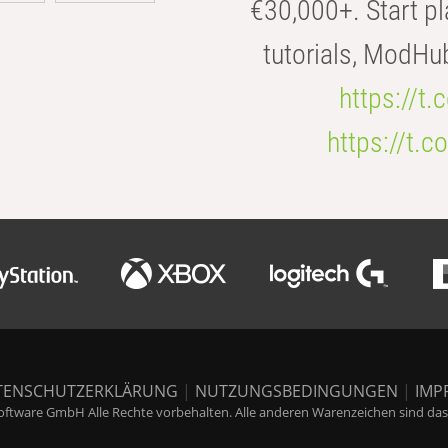
€30,000+. Start pl
tutorials, ModHu
https://t
https://t
TENSCHUTZERKLÄRUNG
|
NUTZUNGSBEDINGUNGEN
|
IMP
ftware GmbH Alle Rechte vorbehalten. Alle anderen Warenzeichen sind das E