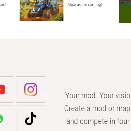
pril
Alpacas are coming!
Your mod. Your visio
Create a mod or map 
and compete in four 