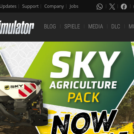
Updates
Support
Company
Jobs
BLOG
SPIELE
MEDIA
DLC
M