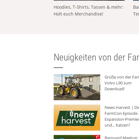
Hoodies, T-Shirts, Tassen & mehr:
Ba
Holt euch Merchandise!
Te
Neuigkeiten von der Far
Grüße von der Fa
Volvo L90 zum
Download!
News Harvest | Di
FarmCon-Episode -
Expansion-Premie
und... Katzen?
Barnyard Meetup: