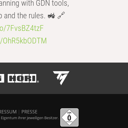
anning with GDN tools,
b and the rules. 🚜 🔗
.co/7FvsBZ4tzF
.co/OhR5kbODTM
RESSUM
|
PRESSE
igentum ihrer jeweiligen Besitzer.