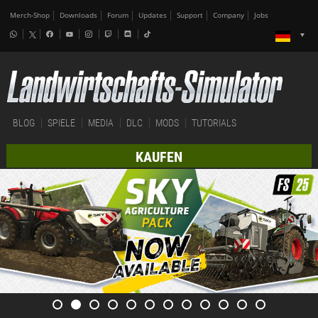
Merch-Shop
Downloads
Forum
Updates
Support
Company
Jobs
BLOG
SPIELE
MEDIA
DLC
MODS
TUTORIALS
KAUFEN