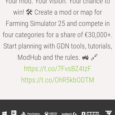
Your mod. Your vision. Your chance to
win! 🛠️ Create a mod or map for
Farming Simulator 25 and compete in
four categories for a share of €30,000+.
Start planning with GDN tools, tutorials,
ModHub and the rules. 🚜 🔗
https://t.co/7FvsBZ4tzF
https://t.co/OhR5kbODTM