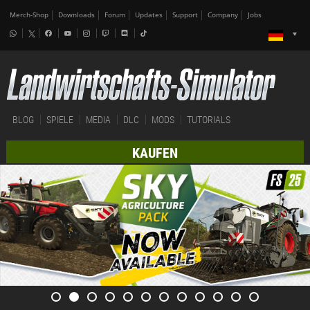
Merch-Shop
Downloads
Forum
Updates
Support
Company
Jobs
BLOG
SPIELE
MEDIA
DLC
MODS
TUTORIALS
KAUFEN