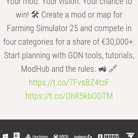
Your mod. Your vision. Your chance to
win! 🛠️ Create a mod or map for
Farming Simulator 25 and compete in
four categories for a share of €30,000+.
Start planning with GDN tools, tutorials,
ModHub and the rules. 🚜 🔗
https://t.co/7FvsBZ4tzF
https://t.co/OhR5kbODTM