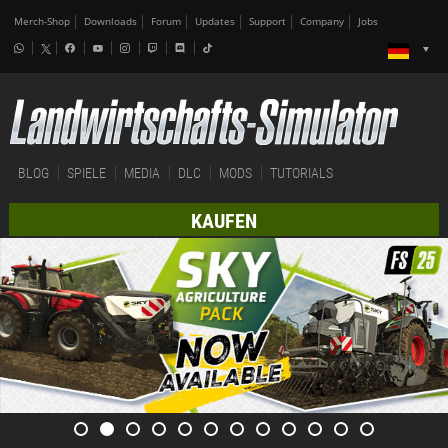
Merch-Shop
Downloads
Forum
Updates
Support
Company
Jobs
BLOG
SPIELE
MEDIA
DLC
MODS
TUTORIALS
KAUFEN