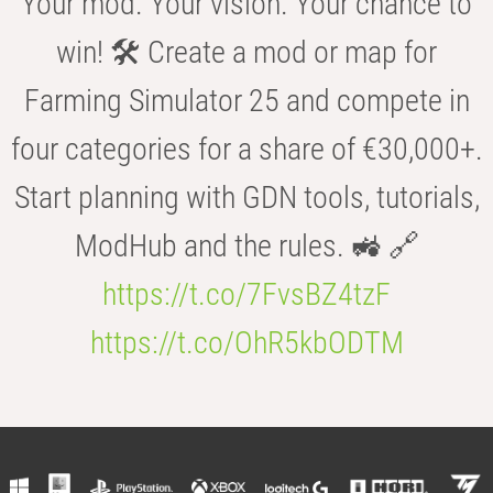
Your mod. Your vision. Your chance to
win! 🛠️ Create a mod or map for
Farming Simulator 25 and compete in
four categories for a share of €30,000+.
Start planning with GDN tools, tutorials,
ModHub and the rules. 🚜 🔗
https://t.co/7FvsBZ4tzF
https://t.co/OhR5kbODTM