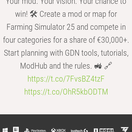
Your mod. Your vision. Your chance to
win! 🛠️ Create a mod or map for
Farming Simulator 25 and compete in
four categories for a share of €30,000+.
Start planning with GDN tools, tutorials,
ModHub and the rules. 🚜 🔗
https://t.co/7FvsBZ4tzF
https://t.co/OhR5kbODTM