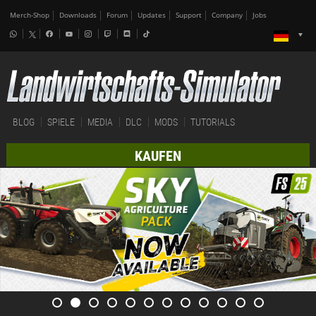
Merch-Shop
Downloads
Forum
Updates
Support
Company
Jobs
BLOG
SPIELE
MEDIA
DLC
MODS
TUTORIALS
KAUFEN