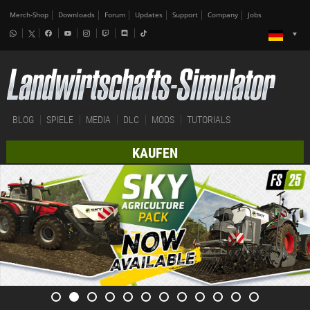
Merch-Shop
Downloads
Forum
Updates
Support
Company
Jobs
BLOG
SPIELE
MEDIA
DLC
MODS
TUTORIALS
KAUFEN