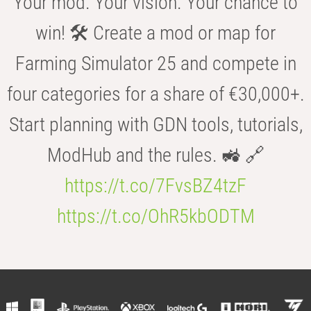
Your mod. Your vision. Your chance to
win! 🛠️ Create a mod or map for
Farming Simulator 25 and compete in
four categories for a share of €30,000+.
Start planning with GDN tools, tutorials,
ModHub and the rules. 🚜 🔗
https://t.co/7FvsBZ4tzF
https://t.co/OhR5kbODTM