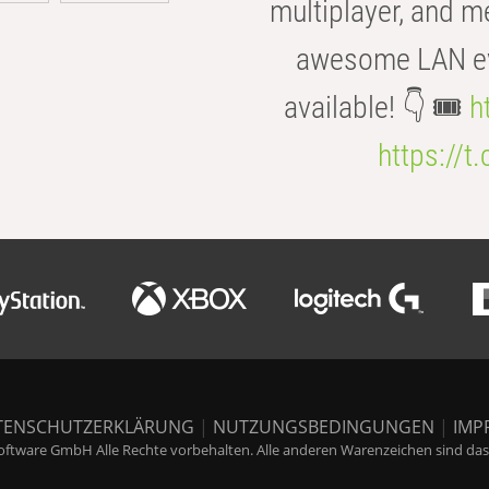
multiplayer, and m
awesome LAN even
available! 👇 🎟️
h
https://t
TENSCHUTZERKLÄRUNG
|
NUTZUNGSBEDINGUNGEN
|
IMP
ftware GmbH Alle Rechte vorbehalten. Alle anderen Warenzeichen sind das E