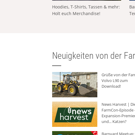
Hoodies, T-Shirts, Tassen & mehr:
Ba
Holt euch Merchandise!
Te
Neuigkeiten von der Far
Grüße von der Fa
Volvo L90 zum
Download!
News Harvest | Di
FarmCon-Episode -
Expansion-Premie
und... Katzen?
Barnyard Meetup: