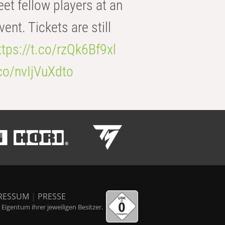
eet fellow players at an
t. Tickets are still
ttps://t.co/rzQk6Bf9xl
.co/nvIjVuXdto
RESSUM
|
PRESSE
igentum ihrer jeweiligen Besitzer.