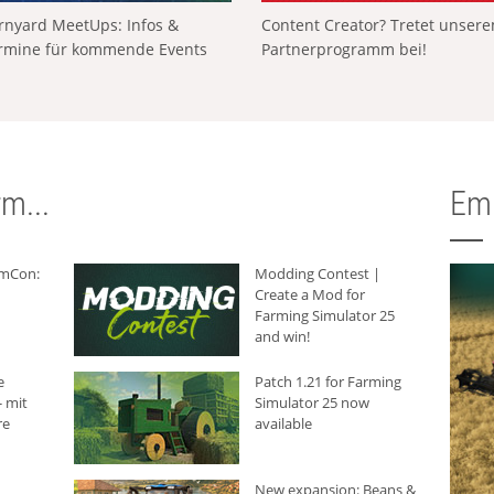
rnyard MeetUps: Infos &
Content Creator? Tretet unser
rmine für kommende Events
Partnerprogramm bei!
m...
Em
rmCon:
Modding Contest |
Create a Mod for
Farming Simulator 25
and win!
e
Patch 1.21 for Farming
 mit
Simulator 25 now
re
available
New expansion: Beans &