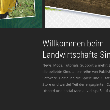
Willkommen beim
Landwirtschafts-Si
News, Mods, Tutorials, Support & mehr: 
die beliebte Simulationsreihe von Publi
Software. Holt euch die Spiele und Zusat
Store und werdet Teil der engagierten 
Discord und Social Media. Viel Spaß auf v