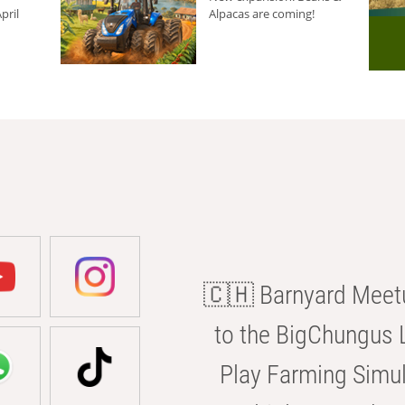
pril
Alpacas are coming!
🇨🇭 Barnyard Meetu
to the BigChungus L
Play Farming Simul