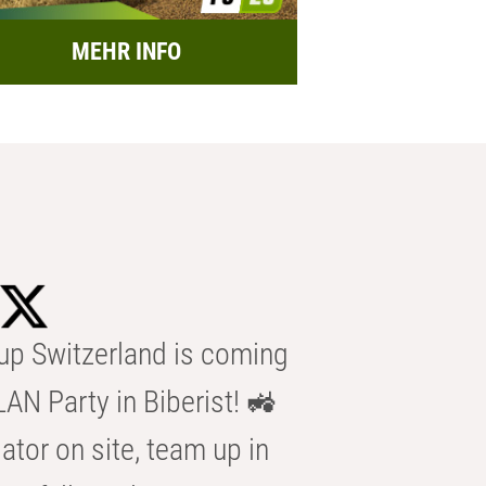
MEHR INFO
p Switzerland is coming
AN Party in Biberist! 🚜
ator on site, team up in