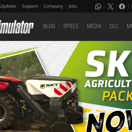
Updates
Support
Company
Jobs
BLOG
SPIELE
MEDIA
DLC
M