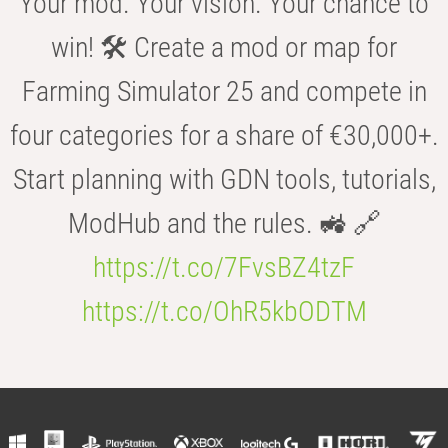
Your mod. Your vision. Your chance to
win! 🛠️ Create a mod or map for
Farming Simulator 25 and compete in
four categories for a share of €30,000+.
Start planning with GDN tools, tutorials,
ModHub and the rules. 🚜 🔗
https://t.co/7FvsBZ4tzF
https://t.co/OhR5kbODTM