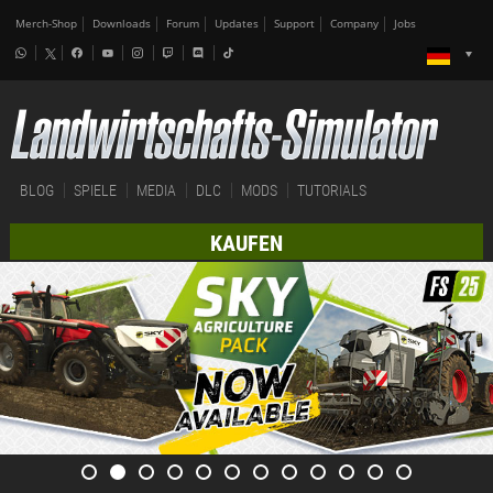
Merch-Shop
Downloads
Forum
Updates
Support
Company
Jobs
BLOG
SPIELE
MEDIA
DLC
MODS
TUTORIALS
KAUFEN