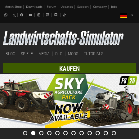
Merch-Shop
Downloads
Forum
Updates
Support
Company
Jobs
BLOG
SPIELE
MEDIA
DLC
MODS
TUTORIALS
KAUFEN