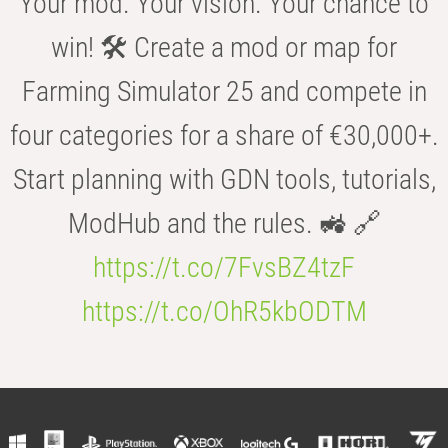
Your mod. Your vision. Your chance to
win! 🛠️ Create a mod or map for
Farming Simulator 25 and compete in
four categories for a share of €30,000+.
Start planning with GDN tools, tutorials,
ModHub and the rules. 🚜 🔗
https://t.co/7FvsBZ4tzF
https://t.co/OhR5kbODTM