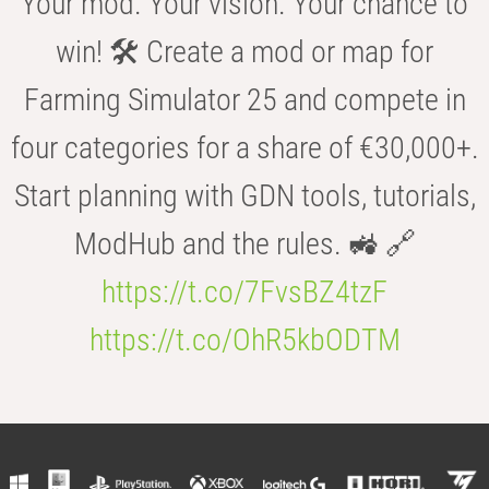
Your mod. Your vision. Your chance to
win! 🛠️ Create a mod or map for
Farming Simulator 25 and compete in
four categories for a share of €30,000+.
Start planning with GDN tools, tutorials,
ModHub and the rules. 🚜 🔗
https://t.co/7FvsBZ4tzF
https://t.co/OhR5kbODTM