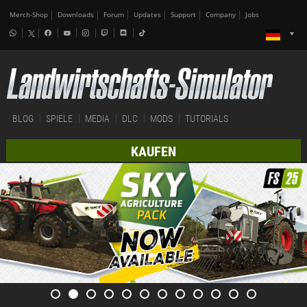
Merch-Shop
Downloads
Forum
Updates
Support
Company
Jobs
BLOG
SPIELE
MEDIA
DLC
MODS
TUTORIALS
KAUFEN