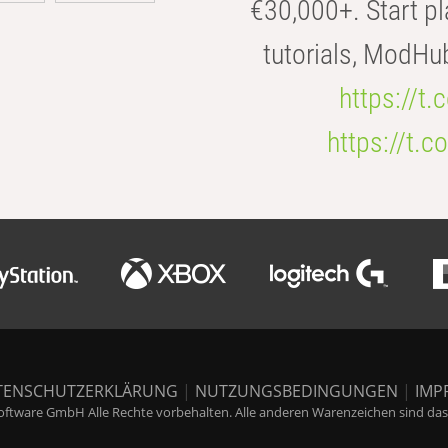
€30,000+. Start pl
tutorials, ModHu
https://t
https://t
TENSCHUTZERKLÄRUNG
|
NUTZUNGSBEDINGUNGEN
|
IMP
ftware GmbH Alle Rechte vorbehalten. Alle anderen Warenzeichen sind das E