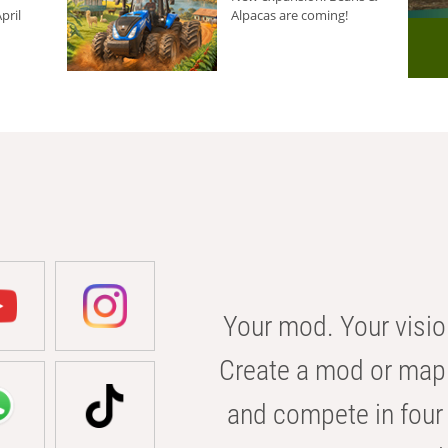
pril
Alpacas are coming!
Your mod. Your visio
Create a mod or map 
and compete in four 