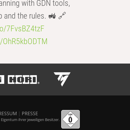
anning with GDN tools,
b and the rules. 🚜 🔗
.co/7FvsBZ4tzF
.co/OhR5kbODTM
RESSUM
|
PRESSE
igentum ihrer jeweiligen Besitzer.