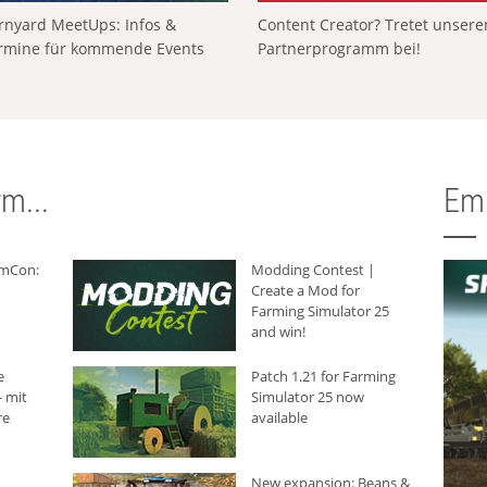
rnyard MeetUps: Infos &
Content Creator? Tretet unser
rmine für kommende Events
Partnerprogramm bei!
m...
Em
rmCon:
Modding Contest |
Create a Mod for
Farming Simulator 25
and win!
e
Patch 1.21 for Farming
 mit
Simulator 25 now
re
available
New expansion: Beans &