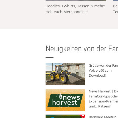
Hoodies, T-Shirts, Tassen & mehr:
Ba
Holt euch Merchandise!
Te
Neuigkeiten von der Far
Grüße von der Fa
Volvo L90 zum
Download!
News Harvest | Di
FarmCon-Episode -
Expansion-Premie
und... Katzen?
Barnyard Meetup: