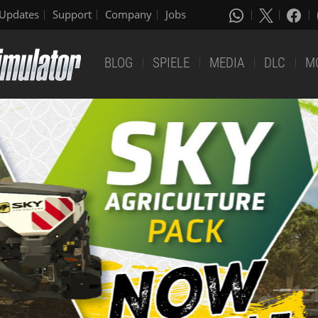
Updates
Support
Company
Jobs
BLOG
SPIELE
MEDIA
DLC
M