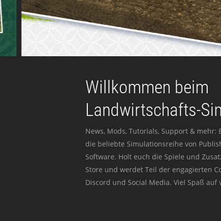
Willkommen beim
Landwirtschafts-Si
News, Mods, Tutorials, Support & mehr: 
die beliebte Simulationsreihe von Publi
Software. Holt euch die Spiele und Zusat
Store und werdet Teil der engagierten 
Discord und Social Media. Viel Spaß auf v