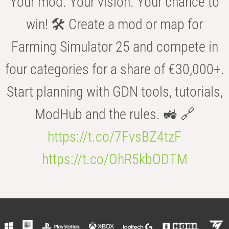
Your mod. Your vision. Your chance to
win! 🛠️ Create a mod or map for
Farming Simulator 25 and compete in
four categories for a share of €30,000+.
Start planning with GDN tools, tutorials,
ModHub and the rules. 🚜 🔗
https://t.co/7FvsBZ4tzF
https://t.co/OhR5kbODTM