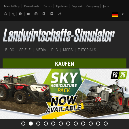
Merch-Shop
Downloads
Forum
Updates
Support
Company
Jobs
BLOG
SPIELE
MEDIA
DLC
MODS
TUTORIALS
KAUFEN