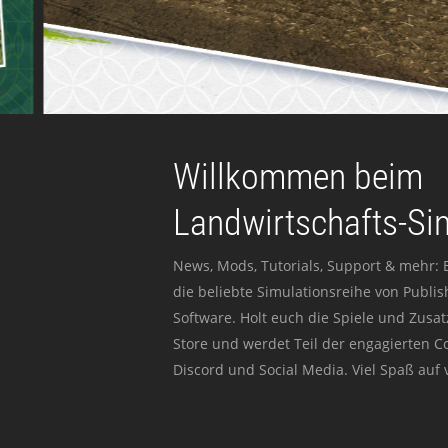
Willkommen beim
Landwirtschafts-Si
News, Mods, Tutorials, Support & mehr: 
die beliebte Simulationsreihe von Publi
Software. Holt euch die Spiele und Zusat
Store und werdet Teil der engagierten 
Discord und Social Media. Viel Spaß auf v