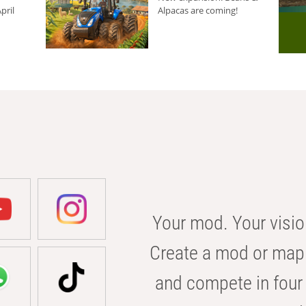
pril
Alpacas are coming!
Your mod. Your visio
Create a mod or map 
and compete in four 