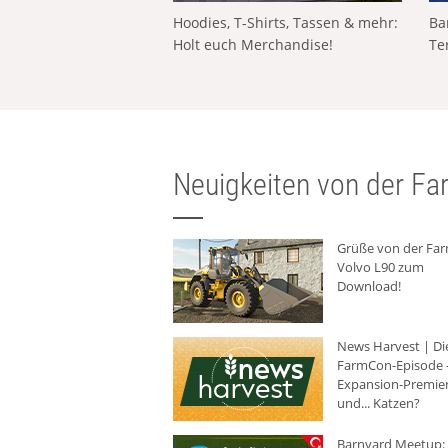
Hoodies, T-Shirts, Tassen & mehr:
Ba
Holt euch Merchandise!
Te
Neuigkeiten von der Far
Grüße von der Fa
Volvo L90 zum
Download!
News Harvest | Di
FarmCon-Episode -
Expansion-Premie
und... Katzen?
Barnyard Meetup: