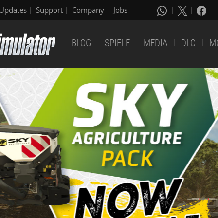
Updates
Support
Company
Jobs
BLOG
SPIELE
MEDIA
DLC
M