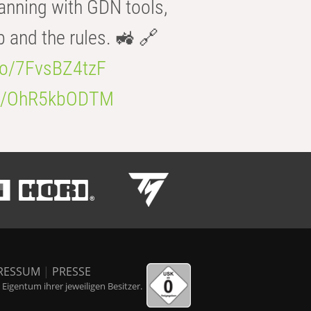
anning with GDN tools,
b and the rules. 🚜 🔗
.co/7FvsBZ4tzF
.co/OhR5kbODTM
RESSUM
|
PRESSE
igentum ihrer jeweiligen Besitzer.