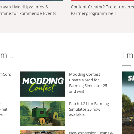
rnyard MeetUps: Infos &
Content Creator? Tretet unser
rmine für kommende Events
Partnerprogramm bei!
m...
Em
rmCon:
Modding Contest |
Create a Mod for
Farming Simulator 25
and win!
e
Patch 1.21 for Farming
 mit
Simulator 25 now
re
available
New expansion: Beans &