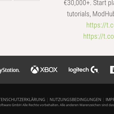
€30,000+. Start pl
tutorials, ModHu
https://t
https://t
TENSCHUTZERKLÄRUNG
|
NUTZUNGSBEDINGUNGEN
|
IMP
ftware GmbH Alle Rechte vorbehalten. Alle anderen Warenzeichen sind das E