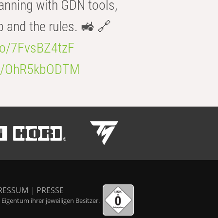
anning with GDN tools,
b and the rules. 🚜 🔗
.co/7FvsBZ4tzF
.co/OhR5kbODTM
RESSUM
|
PRESSE
igentum ihrer jeweiligen Besitzer.