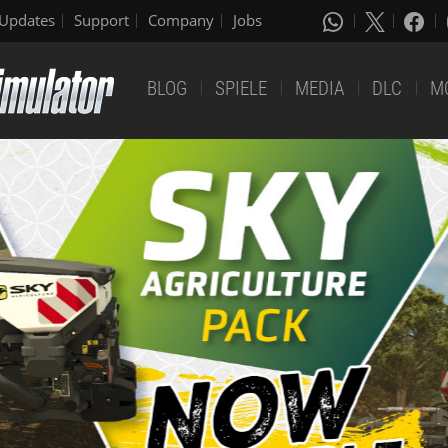
Updates
Support
Company
Jobs
BLOG
SPIELE
MEDIA
DLC
M