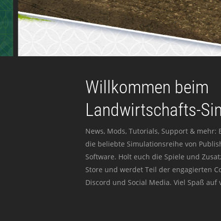
Willkommen beim
Landwirtschafts-Si
News, Mods, Tutorials, Support & mehr: 
die beliebte Simulationsreihe von Publi
Software. Holt euch die Spiele und Zusat
Store und werdet Teil der engagierten 
Discord und Social Media. Viel Spaß auf v