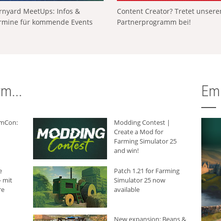
rnyard MeetUps: Infos &
Content Creator? Tretet unser
rmine für kommende Events
Partnerprogramm bei!
m...
Em
rmCon:
Modding Contest |
Create a Mod for
Farming Simulator 25
and win!
e
Patch 1.21 for Farming
 mit
Simulator 25 now
re
available
New expansion: Beans &