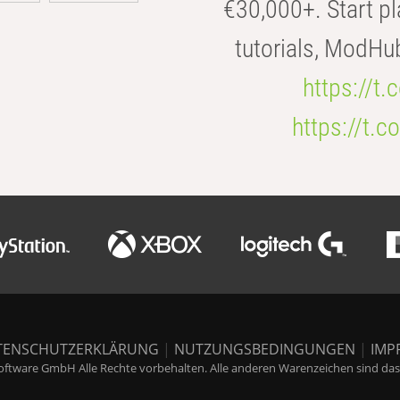
€30,000+. Start pl
tutorials, ModHu
https://t
https://t
TENSCHUTZERKLÄRUNG
|
NUTZUNGSBEDINGUNGEN
|
IMP
ftware GmbH Alle Rechte vorbehalten. Alle anderen Warenzeichen sind das E