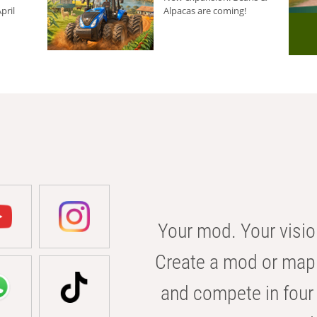
pril
Alpacas are coming!
Your mod. Your visio
Create a mod or map 
and compete in four 