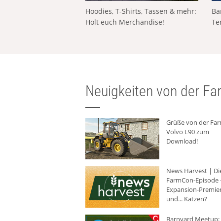
Hoodies, T-Shirts, Tassen & mehr:
Ba
Holt euch Merchandise!
Te
Neuigkeiten von der Far
Grüße von der Fa
Volvo L90 zum
Download!
News Harvest | Di
FarmCon-Episode -
Expansion-Premie
und... Katzen?
Barnyard Meetup: