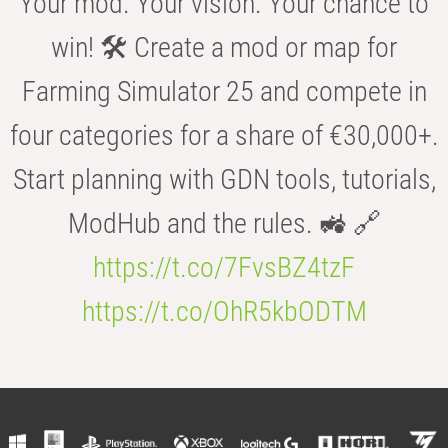
Your mod. Your vision. Your chance to
win! 🛠️ Create a mod or map for
Farming Simulator 25 and compete in
four categories for a share of €30,000+.
Start planning with GDN tools, tutorials,
ModHub and the rules. 🚜 🔗
https://t.co/7FvsBZ4tzF
https://t.co/OhR5kbODTM