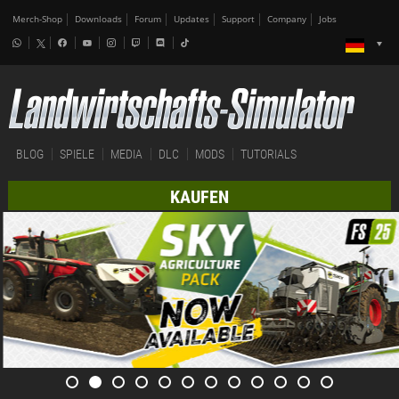
Merch-Shop
Downloads
Forum
Updates
Support
Company
Jobs
BLOG
SPIELE
MEDIA
DLC
MODS
TUTORIALS
KAUFEN