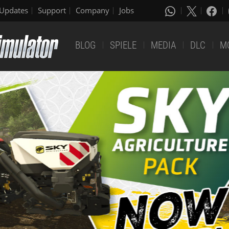
Updates
Support
Company
Jobs
BLOG
SPIELE
MEDIA
DLC
M