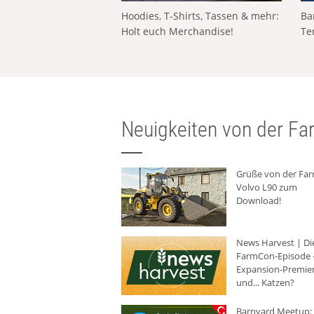
Hoodies, T-Shirts, Tassen & mehr:
Ba
Holt euch Merchandise!
Te
Neuigkeiten von der Far
Grüße von der Fa
Volvo L90 zum
Download!
News Harvest | Di
FarmCon-Episode -
Expansion-Premie
und... Katzen?
Barnyard Meetup: