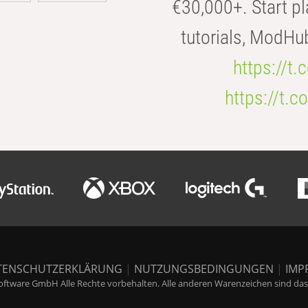
€30,000+. Start pl
tutorials, ModHu
https://t
https://t
TENSCHUTZERKLÄRUNG
|
NUTZUNGSBEDINGUNGEN
|
IMP
ftware GmbH Alle Rechte vorbehalten. Alle anderen Warenzeichen sind das E