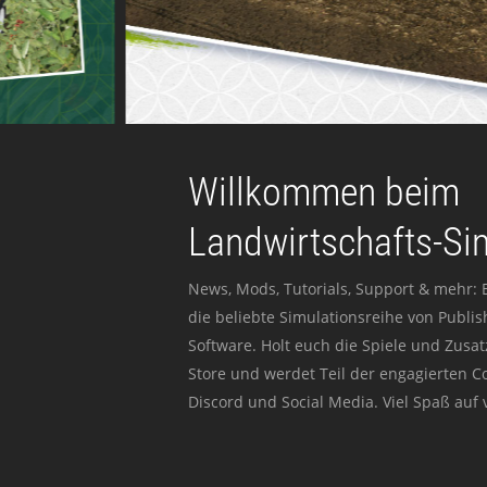
Willkommen beim
Landwirtschafts-Si
News, Mods, Tutorials, Support & mehr: 
die beliebte Simulationsreihe von Publi
Software. Holt euch die Spiele und Zusat
Store und werdet Teil der engagierten 
Discord und Social Media. Viel Spaß auf v