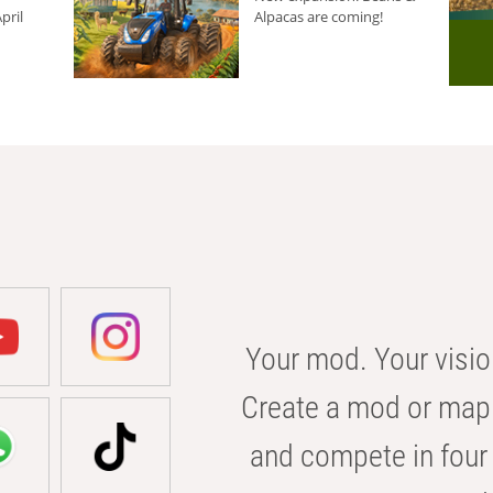
pril
Alpacas are coming!
Your mod. Your visio
Create a mod or map 
and compete in four 