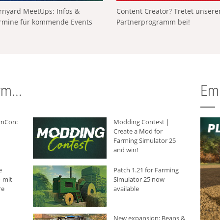
rnyard MeetUps: Infos &
Content Creator? Tretet unser
rmine für kommende Events
Partnerprogramm bei!
m...
Em
rmCon:
Modding Contest |
Create a Mod for
Farming Simulator 25
and win!
e
Patch 1.21 for Farming
 mit
Simulator 25 now
re
available
New expansion: Beans &