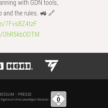
anning with GDN tools,
b and the rules. 🚜 🔗
.co/7FvsBZ4tzF
.co/OhR5kbODTM
RESSUM
|
PRESSE
igentum ihrer jeweiligen Besitzer.