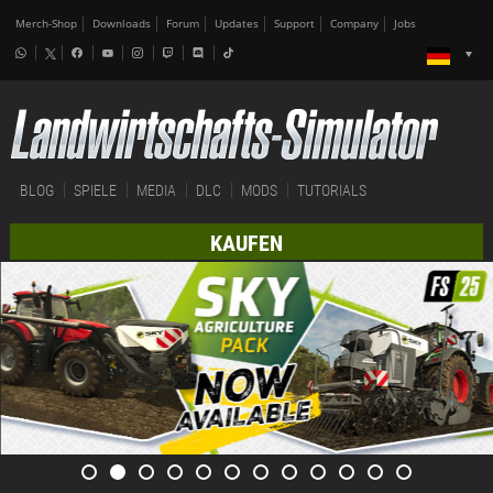
Merch-Shop
Downloads
Forum
Updates
Support
Company
Jobs
BLOG
SPIELE
MEDIA
DLC
MODS
TUTORIALS
KAUFEN