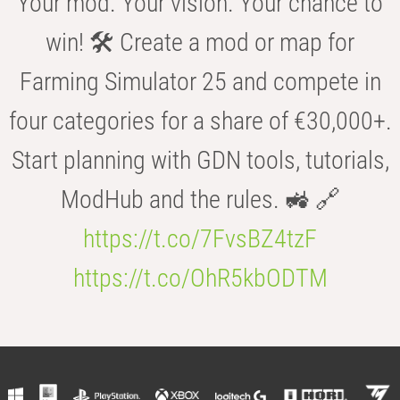
Your mod. Your vision. Your chance to
win! 🛠️ Create a mod or map for
Farming Simulator 25 and compete in
four categories for a share of €30,000+.
Start planning with GDN tools, tutorials,
ModHub and the rules. 🚜 🔗
https://t.co/7FvsBZ4tzF
https://t.co/OhR5kbODTM