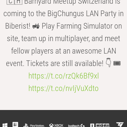
🇨🇭 Barnyard Meetup Switzerland is
coming to the BigChungus LAN Party in
Biberist! 🚜 Play Farming Simulator on
site, team up in multiplayer, and meet
fellow players at an awesome LAN
event. Tickets are still available! 👇 🎟️
https://t.co/rzQk6Bf9xl
https://t.co/nvIjVuXdto