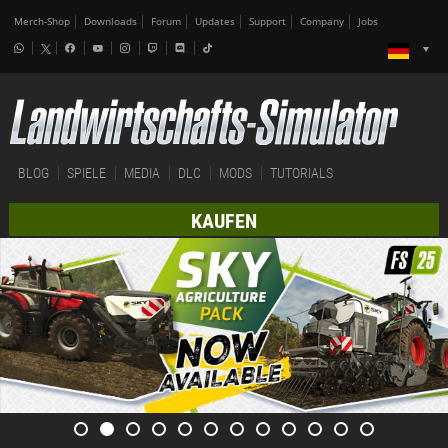
Merch-Shop
Downloads
Forum
Updates
Support
Company
Jobs
BLOG
SPIELE
MEDIA
DLC
MODS
TUTORIALS
KAUFEN