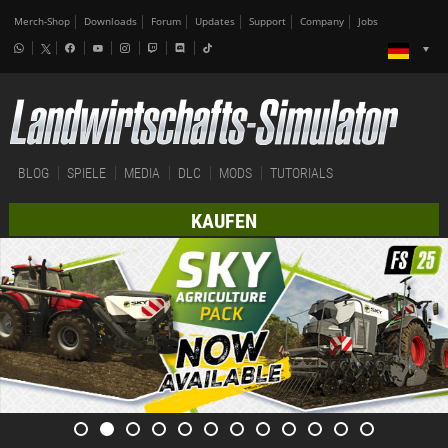
Merch-Shop
Downloads
Forum
Updates
Support
Company
Jobs
BLOG
SPIELE
MEDIA
DLC
MODS
TUTORIALS
KAUFEN