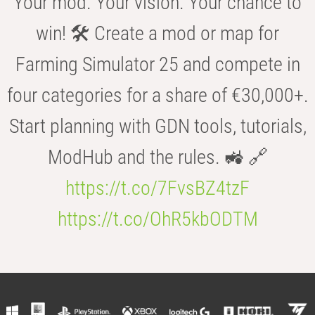
Your mod. Your vision. Your chance to
win! 🛠️ Create a mod or map for
Farming Simulator 25 and compete in
four categories for a share of €30,000+.
Start planning with GDN tools, tutorials,
ModHub and the rules. 🚜 🔗
https://t.co/7FvsBZ4tzF
https://t.co/OhR5kbODTM