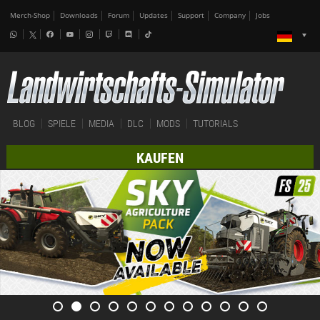
Merch-Shop
Downloads
Forum
Updates
Support
Company
Jobs
BLOG
SPIELE
MEDIA
DLC
MODS
TUTORIALS
KAUFEN