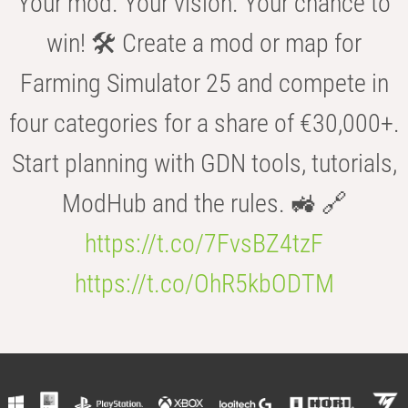
Your mod. Your vision. Your chance to
win! 🛠️ Create a mod or map for
Farming Simulator 25 and compete in
four categories for a share of €30,000+.
Start planning with GDN tools, tutorials,
ModHub and the rules. 🚜 🔗
https://t.co/7FvsBZ4tzF
https://t.co/OhR5kbODTM