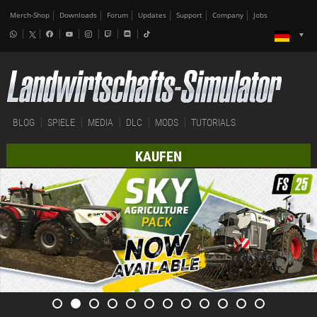
Merch-Shop
Downloads
Forum
Updates
Support
Company
Jobs
BLOG
SPIELE
MEDIA
DLC
MODS
TUTORIALS
KAUFEN