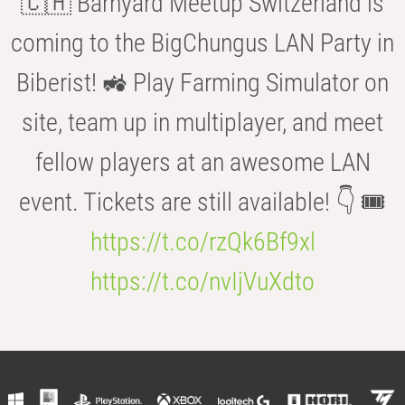
🇨🇭 Barnyard Meetup Switzerland is
coming to the BigChungus LAN Party in
Biberist! 🚜 Play Farming Simulator on
site, team up in multiplayer, and meet
fellow players at an awesome LAN
event. Tickets are still available! 👇 🎟️
https://t.co/rzQk6Bf9xl
https://t.co/nvIjVuXdto