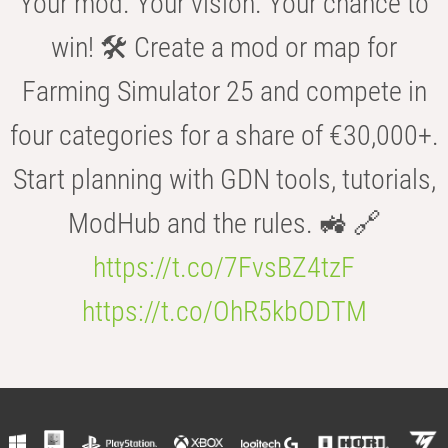
Your mod. Your vision. Your chance to
win! 🛠️ Create a mod or map for
Farming Simulator 25 and compete in
four categories for a share of €30,000+.
Start planning with GDN tools, tutorials,
ModHub and the rules. 🚜 🔗
https://t.co/7FvsBZ4tzF
https://t.co/OhR5kbODTM