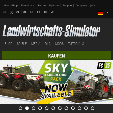
Merch-Shop
Downloads
Forum
Updates
Support
Company
Jobs
BLOG
SPIELE
MEDIA
DLC
MODS
TUTORIALS
KAUFEN