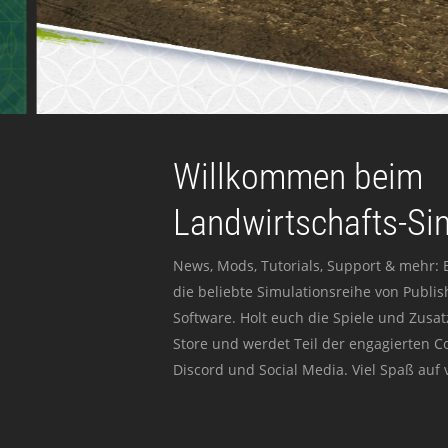
Willkommen beim
Landwirtschafts-Si
News, Mods, Tutorials, Support & mehr: 
die beliebte Simulationsreihe von Publi
Software. Holt euch die Spiele und Zusat
Store und werdet Teil der engagierten 
Discord und Social Media. Viel Spaß auf v