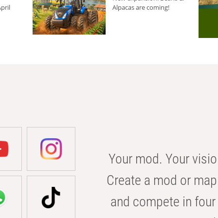
pril
Alpacas are coming!
Your mod. Your visio
Create a mod or map 
and compete in four 