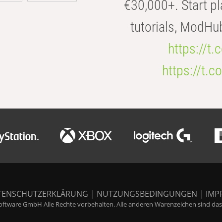
€30,000+. Start pl
tutorials, ModHu
https://t
https://t
TENSCHUTZERKLÄRUNG
|
NUTZUNGSBEDINGUNGEN
|
IMP
ftware GmbH Alle Rechte vorbehalten. Alle anderen Warenzeichen sind das E