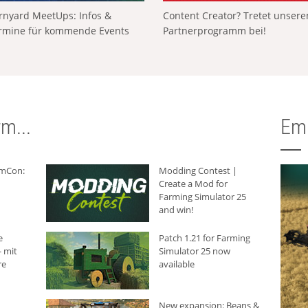
rnyard MeetUps: Infos &
Content Creator? Tretet unser
rmine für kommende Events
Partnerprogramm bei!
m...
Em
rmCon:
Modding Contest |
Create a Mod for
Farming Simulator 25
and win!
e
Patch 1.21 for Farming
 mit
Simulator 25 now
re
available
New expansion: Beans &