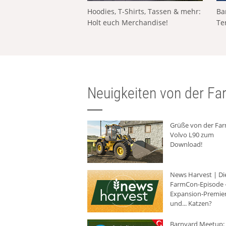
Hoodies, T-Shirts, Tassen & mehr:
Ba
Holt euch Merchandise!
Te
Neuigkeiten von der Far
Grüße von der Fa
Volvo L90 zum
Download!
News Harvest | Di
FarmCon-Episode -
Expansion-Premie
und... Katzen?
Barnyard Meetup: