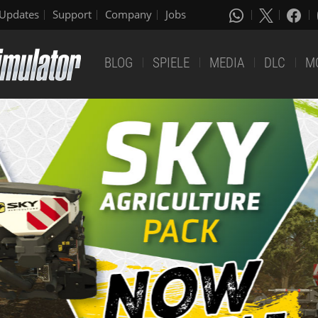
Updates
Support
Company
Jobs
BLOG
SPIELE
MEDIA
DLC
M