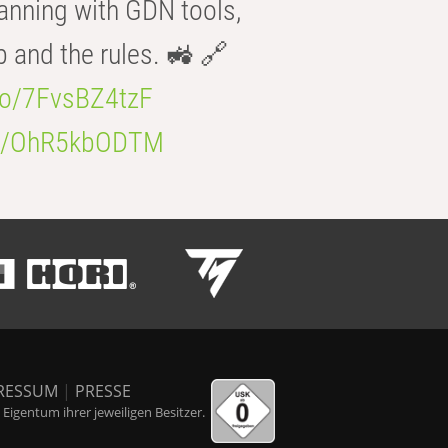
anning with GDN tools,
b and the rules. 🚜 🔗
.co/7FvsBZ4tzF
.co/OhR5kbODTM
RESSUM
|
PRESSE
igentum ihrer jeweiligen Besitzer.