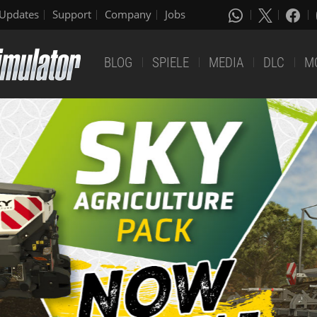
Updates
Support
Company
Jobs
BLOG
SPIELE
MEDIA
DLC
M