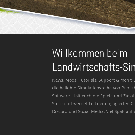
Willkommen beim
Landwirtschafts-Si
News, Mods, Tutorials, Support & mehr: 
die beliebte Simulationsreihe von Publi
Software. Holt euch die Spiele und Zusat
Store und werdet Teil der engagierten 
Discord und Social Media. Viel Spaß auf v