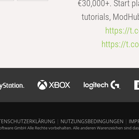
€30,000+. Start pl
tutorials, ModHu
https://t
https://t
TENSCHUTZERKLÄRUNG
|
NUTZUNGSBEDINGUNGEN
|
IMP
ftware GmbH Alle Rechte vorbehalten. Alle anderen Warenzeichen sind das E