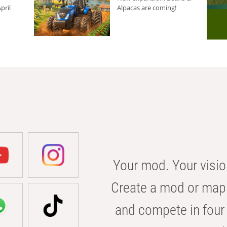
pril
Alpacas are coming!
Your mod. Your visio
Create a mod or map 
and compete in four 