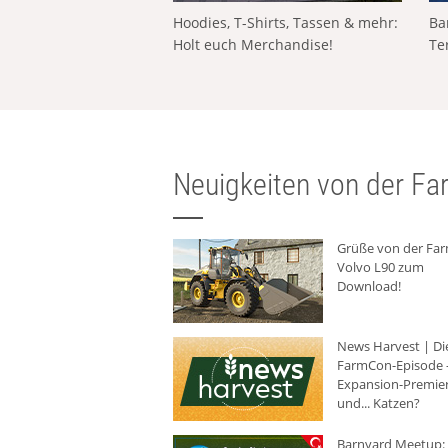
Hoodies, T-Shirts, Tassen & mehr:
Ba
Holt euch Merchandise!
Te
Neuigkeiten von der Far
Grüße von der Fa
Volvo L90 zum
Download!
News Harvest | Di
FarmCon-Episode -
Expansion-Premie
und... Katzen?
Barnyard Meetup: