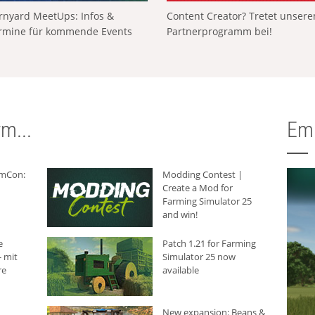
rnyard MeetUps: Infos &
Content Creator? Tretet unser
rmine für kommende Events
Partnerprogramm bei!
m...
Em
rmCon:
Modding Contest |
Create a Mod for
Farming Simulator 25
and win!
e
Patch 1.21 for Farming
 mit
Simulator 25 now
re
available
New expansion: Beans &