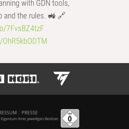
anning with GDN tools,
b and the rules. 🚜 🔗
.co/7FvsBZ4tzF
.co/OhR5kbODTM
RESSUM
|
PRESSE
igentum ihrer jeweiligen Besitzer.