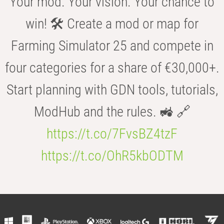
Your mod. Your vision. Your chance to
win! 🛠️ Create a mod or map for
Farming Simulator 25 and compete in
four categories for a share of €30,000+.
Start planning with GDN tools, tutorials,
ModHub and the rules. 🚜 🔗
https://t.co/7FvsBZ4tzF
https://t.co/OhR5kbODTM