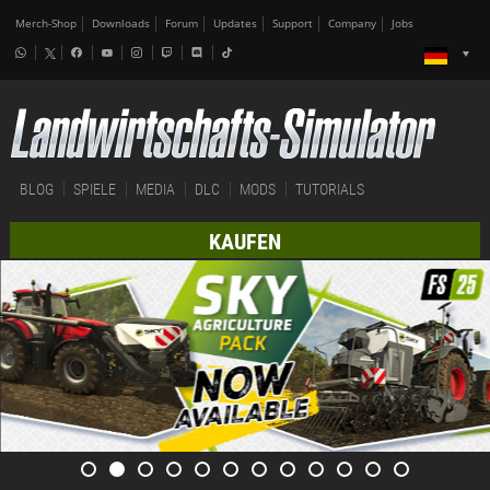
Merch-Shop
Downloads
Forum
Updates
Support
Company
Jobs
BLOG
SPIELE
MEDIA
DLC
MODS
TUTORIALS
KAUFEN