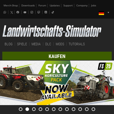
Merch-Shop
Downloads
Forum
Updates
Support
Company
Jobs
BLOG
SPIELE
MEDIA
DLC
MODS
TUTORIALS
KAUFEN