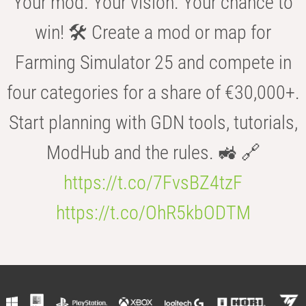
Your mod. Your vision. Your chance to
win! 🛠️ Create a mod or map for
Farming Simulator 25 and compete in
four categories for a share of €30,000+.
Start planning with GDN tools, tutorials,
ModHub and the rules. 🚜 🔗
https://t.co/7FvsBZ4tzF
https://t.co/OhR5kbODTM