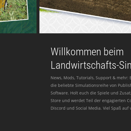
Willkommen beim
Landwirtschafts-Si
News, Mods, Tutorials, Support & mehr: 
die beliebte Simulationsreihe von Publi
Software. Holt euch die Spiele und Zusat
Store und werdet Teil der engagierten 
Discord und Social Media. Viel Spaß auf v