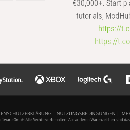
€30,000+. Start pl
tutorials, ModHu
https://t
https://t
TENSCHUTZERKLÄRUNG
|
NUTZUNGSBEDINGUNGEN
|
IMP
ftware GmbH Alle Rechte vorbehalten. Alle anderen Warenzeichen sind das E