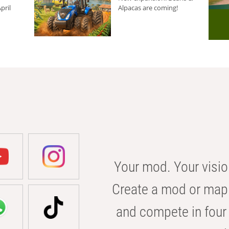
pril
Alpacas are coming!
Your mod. Your visio
Create a mod or map 
and compete in four 