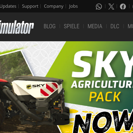
Updates
Support
Company
Jobs
BLOG
SPIELE
MEDIA
DLC
M