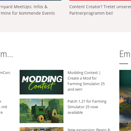
rnyard MeetUps: Infos &
Content Creator? Tretet unser
rmine für kommende Events
Partnerprogramm bei!
m...
Em
rmCon:
Modding Contest |
Create a Mod for
Farming Simulator 25
and win!
e
Patch 1.21 for Farming
 mit
Simulator 25 now
re
available
New expansion: Beans &