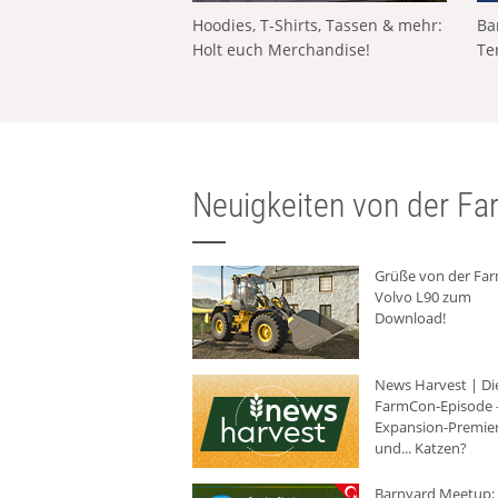
Hoodies, T-Shirts, Tassen & mehr:
Ba
Holt euch Merchandise!
Te
Neuigkeiten von der Far
Grüße von der Fa
Volvo L90 zum
Download!
News Harvest | Di
FarmCon-Episode -
Expansion-Premie
und... Katzen?
Barnyard Meetup: