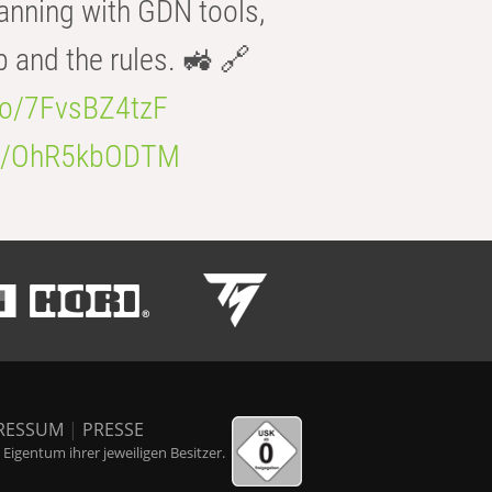
anning with GDN tools,
b and the rules. 🚜 🔗
.co/7FvsBZ4tzF
.co/OhR5kbODTM
RESSUM
|
PRESSE
igentum ihrer jeweiligen Besitzer.