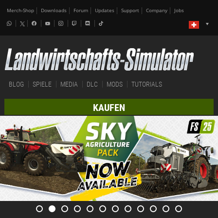
Merch-Shop
Downloads
Forum
Updates
Support
Company
Jobs
BLOG
SPIELE
MEDIA
DLC
MODS
TUTORIALS
KAUFEN