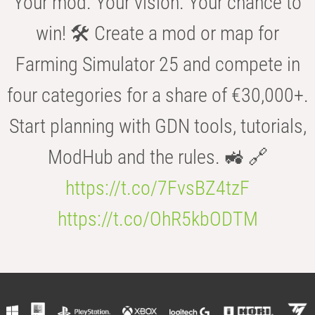
Your mod. Your vision. Your chance to
win! 🛠️ Create a mod or map for
Farming Simulator 25 and compete in
four categories for a share of €30,000+.
Start planning with GDN tools, tutorials,
ModHub and the rules. 🚜 🔗
https://t.co/7FvsBZ4tzF
https://t.co/OhR5kbODTM